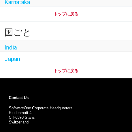
Karnataka
トップに戻る
国ごと
India
Japan
トップに戻る
Contact Us
SoftwareOne Corporate Headquarters
Riedenmatt 4
CH-6370 Stans
Switzerland