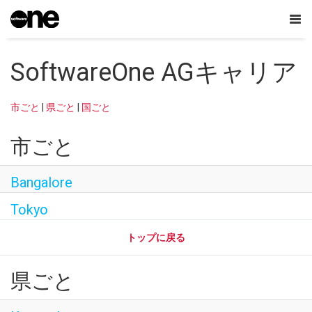
Tog
nav
SoftwareOne AGキャリア
日本語
市ごと
|
県ごと
|
国ごと
会社概要
市ごと
Careers
Contact Us
Bangalore
SoftwareOne Academy
Tokyo
トップに戻る
Dream Jobを探す
県ごと